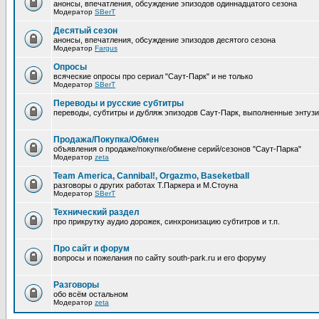
анонсы, впечатления, обсуждение эпизодов одиннадцатого сезона
Модератор
SBerT
Десятый сезон
анонсы, впечатления, обсуждение эпизодов десятого сезона
Модератор
Fargus
Опросы
всяческие опросы про сериал "Саут-Парк" и не только
Модератор
SBerT
Переводы и русские субтитры
переводы, субтитры и дубляж эпизодов Саут-Парк, выполненные энтуз
Продажа/Покупка/Обмен
объявления о продаже/покупке/обмене серий/сезонов "Саут-Парка"
Модератор
zeta
Team America, Cannibal!, Orgazmo, Baseketball
разговоры о других работах Т.Паркера и М.Стоуна
Модератор
SBerT
Технический раздел
про прикрутку аудио дорожек, синхронизацию субтитров и т.п.
Про сайт и форум
вопросы и пожелания по сайту south-park.ru и его форуму
Pазговоры
обо всём остальном
Модератор
zeta