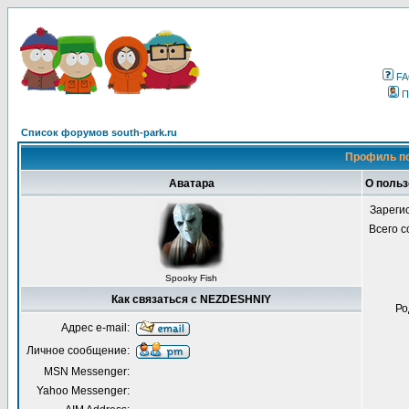
F
П
Список форумов south-park.ru
Профиль п
Аватара
О поль
Зареги
Всего 
Spooky Fish
Как связаться с NEZDESHNIY
Ро
Адрес e-mail:
Личное сообщение:
MSN Messenger:
Yahoo Messenger: