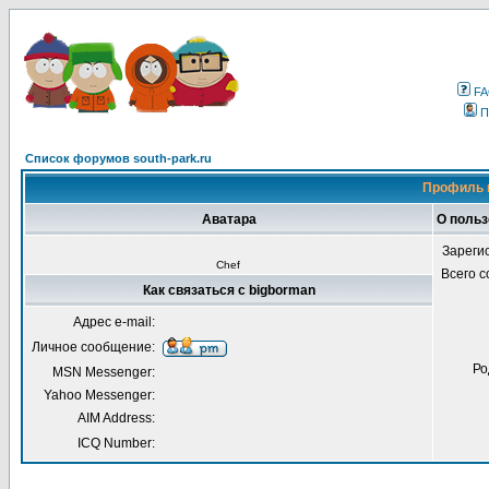
F
П
Список форумов south-park.ru
Профиль 
Аватара
О польз
Зареги
Chef
Всего 
Как связаться с bigborman
Адрес e-mail:
Личное сообщение:
Ро
MSN Messenger:
Yahoo Messenger:
AIM Address:
ICQ Number: