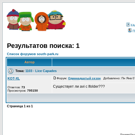
F
П
Результатов поиска: 1
Список форумов south-park.ru
Автор
Тема:
1103 - Lice Capades
KOT-XL
Форум:
Одиннадцатый сезон
Добавлено: Пн Янв 0
Существует ли avi с Ifolder???
Ответов:
73
Просмотров:
795150
Страница
1
из
1
Powered by