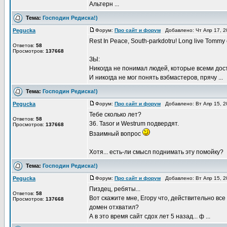
Альтерн ...
Тема:
Господин Редиска!)
Pegucka
Форум:
Про сайт и форум
Добавлено: Чт Апр 17, 2
Rest In Peace, South-parkdotru! Long live Tommy e
Ответов:
58
Просмотров:
137668
ЗЫ:
Никогда не понимал людей, которые всеми дос
И никогда не мог понять вэбмастеров, прячу ...
Тема:
Господин Редиска!)
Pegucka
Форум:
Про сайт и форум
Добавлено: Вт Апр 15, 2
Тебе сколько лет?
Ответов:
58
36. Tasor и Westrum подвердят.
Просмотров:
137668
Взаимный вопрос
Хотя... есть-ли смысл поднимать эту помойку?
Тема:
Господин Редиска!)
Pegucka
Форум:
Про сайт и форум
Добавлено: Вт Апр 15, 2
Пиздец, ребяты...
Ответов:
58
Вот скажите мне, Егору что, действительно все
Просмотров:
137668
домен отхватил?
А в это время сайт сдох лет 5 назад... ф ...