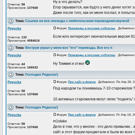
Ну а что делать?
Ответов:
58
Егор скрывается, как будто у него денег хотят з
Просмотров:
137668
Даже после того, как он меня послал, я попытал
Тема:
Ссылки на все эпизоды с любительским переводом/озвучкой
Pegucka
Форум:
Переводы и русские субтитры
Добавлено: 
Если кого интересует окончательная версия 914
Ответов:
132
Просмотров:
4084616
Тема:
Веструм украл у меня все "его" переводы. Все его п
Pegucka
Форум:
Переводы и русские субтитры
Добавлено: 
Ну Томмик и отжог
Ответов:
44
Просмотров:
166632
Тема:
Господин Редиска!)
Pegucka
Форум:
Про сайт и форум
Добавлено: Пн Апр 28, 
Под народом ты понимаешь 7-10 старожилов ?
Ответов:
58
Просмотров:
137668
10 активных старожилов могут легко "поднять"
Тема:
Господин Редиска!)
Pegucka
Форум:
Про сайт и форум
Добавлено: Пт Апр 18, 2
m1stake
Ответов:
58
Дело в том, что у многих - это дело привычки.
Просмотров:
137668
сайт и этот форум процветали и были во всех т