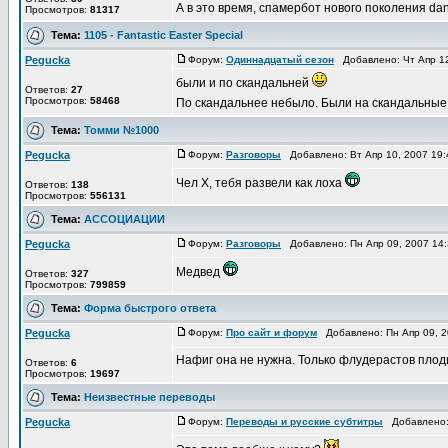
А в это время, спамербот нового поколения da
Просмотров:
81317
Тема:
1105 - Fantastic Easter Special
Pegucka
Форум:
Одиннадцатый сезон
Добавлено: Чт Апр 12
были и по скандальней
Ответов:
27
Просмотров:
58468
По скандальнее небыло. Были на скандальные,
Тема:
Томми №1000
Pegucka
Форум:
Pазговоры
Добавлено: Вт Апр 10, 2007 19
Чел Х, тебя развели как лоха
Ответов:
138
Просмотров:
556131
Тема:
АССОЦИАЦИИ
Pegucka
Форум:
Pазговоры
Добавлено: Пн Апр 09, 2007 14
Медвед
Ответов:
327
Просмотров:
799859
Тема:
Форма быстрого ответа
Pegucka
Форум:
Про сайт и форум
Добавлено: Пн Апр 09, 
Нафиг она не нужна. Только флудерастов плод
Ответов:
6
Просмотров:
19697
Тема:
Неизвестные переводы
Pegucka
Форум:
Переводы и русские субтитры
Добавлено: 