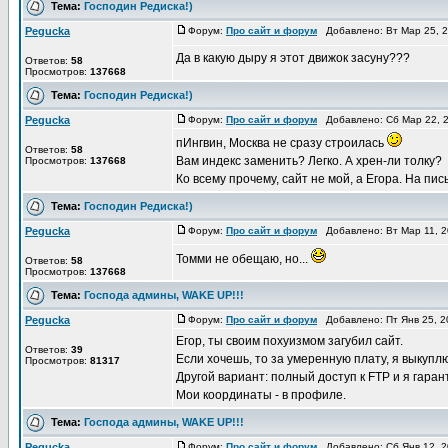
Тема:
Господин Редиска!)
Pegucka
Форум:
Про сайт и форум
Добавлено: Вт Мар 25, 
Да в какую дыру я этот движок засуну???
Ответов:
58
Просмотров:
137668
Тема:
Господин Редиска!)
Pegucka
Форум:
Про сайт и форум
Добавлено: Сб Мар 22, 
пИнгвин, Москва не сразу строилась
Ответов:
58
Вам индекс заменить? Легко. А хрен-ли толку?
Просмотров:
137668
Ко всему прочему, сайт не мой, а Егора. На пи
Тема:
Господин Редиска!)
Pegucka
Форум:
Про сайт и форум
Добавлено: Вт Мар 11, 
Томми не обещаю, но...
Ответов:
58
Просмотров:
137668
Тема:
Господа админы, WAKE UP!!!
Pegucka
Форум:
Про сайт и форум
Добавлено: Пт Янв 25, 2
Егор, ты своим похуизмом загубил сайт.
Ответов:
39
Если хочешь, то за умеренную плату, я выкуплю
Просмотров:
81317
Другой вариант: полный доступ к FTP и я гаран
Мои координаты - в профиле.
Тема:
Господа админы, WAKE UP!!!
Pegucka
Форум:
Про сайт и форум
Добавлено: Сб Янв 12, 