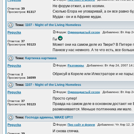
Не форум отжил, а его хозяин.
Ответов:
39
Сколько Егора не уговаривай, а он все равно б
Просмотров:
81317
Мудак - он и в Африке мудак.
Тема:
1107 - Night of the Living Homeless
Pegucka
Форум:
Одиннадцатый сезон
Добавлено: Вт Апр 24
Гы
Ответов:
37
Может они на самом деле из Твери? В Питере го
Просмотров:
93123
Панков у нас немного. А те что есть, все больш
Тема:
Картинка картмана
Pegucka
Форум:
Pазговоры
Добавлено: Вт Апр 24, 2007 14
Обрисуй в Кореле или Илюстраторе и не парь
Ответов:
2
Просмотров:
34099
Тема:
1107 - Night of the Living Homeless
Pegucka
Форум:
Одиннадцатый сезон
Добавлено: Вт Апр 24
Просто супер!
Ответов:
37
Правда на самом деле в основном достают не 
Просмотров:
93123
размениваются. Меньше полтинника им мало.
Тема:
Господа админы, WAKE UP!!!
Pegucka
Форум:
Про сайт и форум
Добавлено: Чт Апр 12, 2
И снова спячка.
Ответов:
39