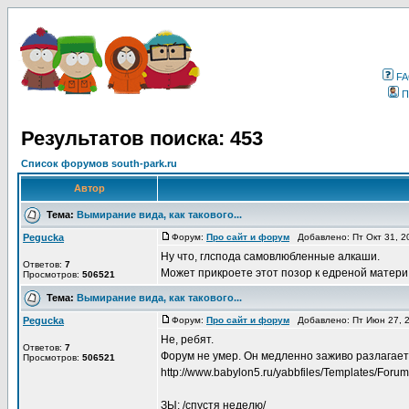
F
П
Результатов поиска: 453
Список форумов south-park.ru
Автор
Тема:
Вымирание вида, как такового...
Pegucka
Форум:
Про сайт и форум
Добавлено: Пт Окт 31, 2
Ну что, глспода самовлюбленные алкаши.
Ответов:
7
Может прикроете этот позор к едреной матери
Просмотров:
506521
Тема:
Вымирание вида, как такового...
Pegucka
Форум:
Про сайт и форум
Добавлено: Пт Июн 27, 
Не, ребят.
Ответов:
7
Форум не умер. Он медленно заживо разлагаетс
Просмотров:
506521
http://www.babylon5.ru/yabbfiles/Templates/Forum/d
ЗЫ: /спустя неделю/