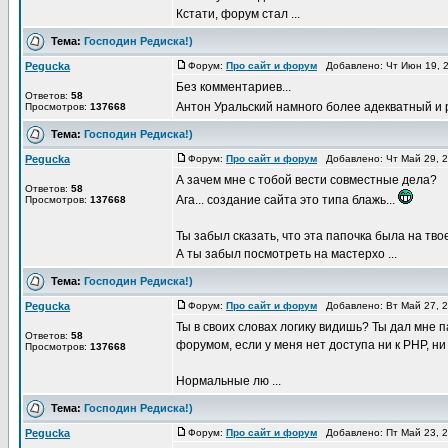
Кстати, форум стал ...
Тема:
Господин Редиска!)
Pegucka
Форум:
Про сайт и форум
Добавлено: Чт Июн 19, 
Без комментариев...
Ответов:
58
Антон Уральский намного более адекватный и
Просмотров:
137668
Тема:
Господин Редиска!)
Pegucka
Форум:
Про сайт и форум
Добавлено: Чт Май 29, 
А зачем мне с тобой вести совместные дела?
Ответов:
58
Ага... создание сайта это типа блажь...
Просмотров:
137668
Ты забыл сказать, что эта папочка была на тво
А ты забыл посмотреть на мастерхо ...
Тема:
Господин Редиска!)
Pegucka
Форум:
Про сайт и форум
Добавлено: Вт Май 27, 
Ты в своих словах логику видишь? Ты дал мне п
Ответов:
58
форумом, если у меня нет доступа ни к PHP, н
Просмотров:
137668
Нормальные лю ...
Тема:
Господин Редиска!)
Pegucka
Форум:
Про сайт и форум
Добавлено: Пт Май 23, 