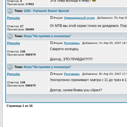
Эта тема вообще к чему?
Ответов:
4
Просмотров:
17802
Тема:
1105 - Fantastic Easter Special
Pegucka
Форум:
Одиннадцатый сезон
Добавлено: Пн Апр 0
От МТВ мы этой серии точно не дождемся. По
Ответов:
27
Просмотров:
58468
Тема:
Игра:"На приёме у психиатра"
Pegucka
Форум:
Pазговоры
Добавлено: Чт Апр 05, 2007 16
Сварите холодец.
Ответов:
138
Просмотров:
586979
Доктор, ЭТО ПРАВДА!?!?!?
Тема:
Игра:"На приёме у психиатра"
Pegucka
Форум:
Pазговоры
Добавлено: Вт Апр 03, 2007 17
Ухогорлонос принимает завтра с 11 до трех в 1
Ответов:
138
Просмотров:
586979
Доктор, зачем Вовка усы сбрил?
Страница
1
из
16