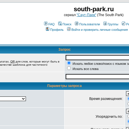
south-park.ru
сериал
"Саут-Парк"
(The South Park)
FAQ
Поиск
Пользователи
Группы
Р
Профиль
Войти и проверить личные сообщения
Запрос
ьтатах,
OR
для слов, которые могут быть в
Искать любое слово/поиск с языком 
 качестве шаблона для частичного
Искать все слова
Параметры запроса
Время размещения:
Упорядочить по: