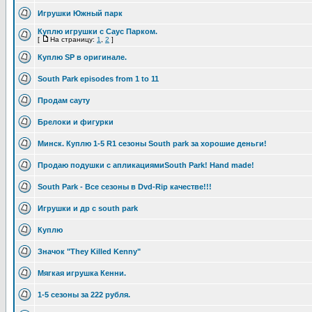
Игрушки Южный парк
Куплю игрушки с Саус Парком.
[
На страницу:
1
,
2
]
Куплю SP в оригинале.
South Park episodes from 1 to 11
Продам сауту
Брелоки и фигурки
Минск. Куплю 1-5 R1 сезоны South park за хорошие деньги!
Продаю подушки с апликациямиSouth Park! Hand made!
South Park - Все сезоны в Dvd-Rip качестве!!!
Игрушки и др с south park
Куплю
Значок "They Killed Kenny"
Мягкая игрушка Кенни.
1-5 сезоны за 222 рубля.