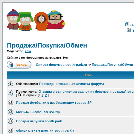
F
П
Продажа/Покупка/Обмен
Модератор:
zeta
Сейчас этот форум просматривают: Нет
Список форумов south-park.ru
->
Продажа/Покупка/Обмен
Темы
Объявление:
Проведена тотальная зачистка форума
Прилеплена:
Отзывы о выполнении сделок на форуме: продажа/поку
[
На страницу:
1
,
2
]
Продам футболки с изображением героев SP
МИНСК. 10 сезонов DVDrip
Продам игрушки south park
официальные шмотки south park'a