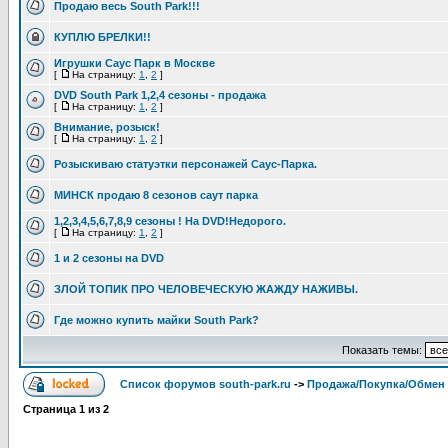
Продаю весь South Park!!!
КУПЛЮ БРЕЛКИ!!
Игрушки Саус Парк в Москве
[
На страницу:
1
,
2
]
DVD South Park 1,2,4 сезоны - продажа
[
На страницу:
1
,
2
]
Внимание, розыск!
[
На страницу:
1
,
2
]
Розыскиваю статуэтки персонажей Саус-Парка.
МИНСК продаю 8 сезонов саут парка
1,2,3,4,5,6,7,8,9 сезоны ! На DVD!Недорого.
[
На страницу:
1
,
2
]
1 и 2 сезоны на DVD
ЗЛОЙ ТОПИК ПРО ЧЕЛОВЕЧЕСКУЮ ЖАЖДУ НАЖИВЫ.
Где можно купить майки South Park?
Показать темы:
Список форумов south-park.ru
->
Продажа/Покупка/Обмен
Страница
1
из
2