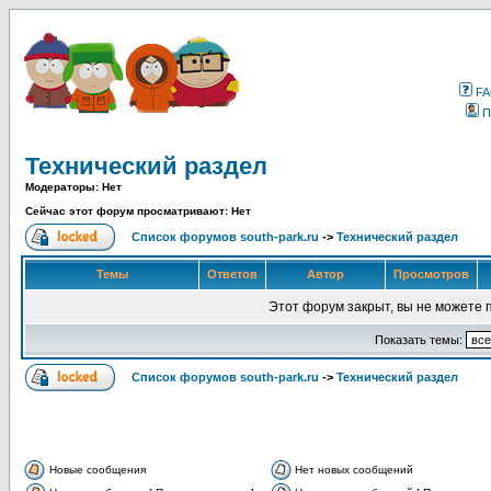
F
П
Технический раздел
Модераторы: Нет
Сейчас этот форум просматривают: Нет
Список форумов south-park.ru
->
Технический раздел
Темы
Ответов
Автор
Просмотров
Этот форум закрыт, вы не можете 
Показать темы:
Список форумов south-park.ru
->
Технический раздел
Новые сообщения
Нет новых сообщений