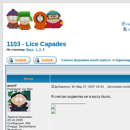
F
П
1103 - Lice Capades
На страницу
Пред.
1
,
2
,
3
Список форумов south-park.ru
->
Одиннад
Автор
worsT
Добавлено: Вт Мар 27, 2007 23:53
Заголовок сооб
Prehistoric Ice Man
Я считаю анджелка не в кассу была...
_________________
Зарегистрирован:
28.10.2005
Сообщения: 306
Откуда: Deutschland
Wuerzburg