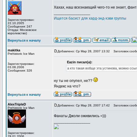
Хахах, наш всезнающий чего-то не знает, фан
_________________
Ищется басист для хард-энд-хэви группы
Зарегистрирован:
22.10.2005
Сообщения: 247
Откуда: Московское
королевство)
Вернуться к началу
makitka
Добавлено: Ср Мар 28, 2007 13:32
Заголовок сооб
Prehistoric Ice Man
Eazin писал(а):
Зарегистрирован:
03.08.2006
а кто такая вобще эта устинова, можно ссы
Сообщения: 326
ну ты не опупел, не??
Яндекс на что?
Вернуться к началу
AlexTripleD
Добавлено: Ср Мар 28, 2007 17:42
Заголовок сооб
Prehistoric Ice Man
Фанаты Джоли оживились =)))
_________________
Зарегистрирован:
29.01.2006