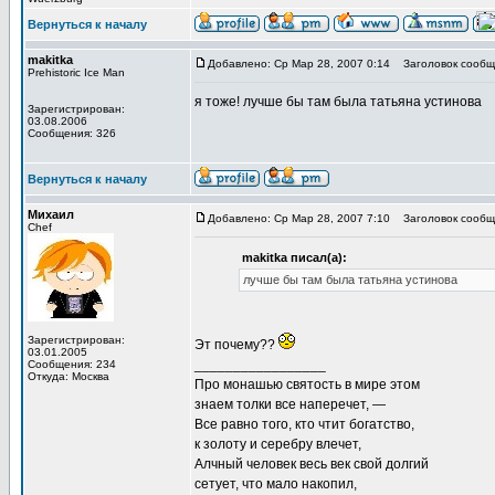
Вернуться к началу
makitka
Добавлено: Ср Мар 28, 2007 0:14
Заголовок сообщ
Prehistoric Ice Man
я тоже! лучше бы там была татьяна устинова
Зарегистрирован:
03.08.2006
Сообщения: 326
Вернуться к началу
Михаил
Добавлено: Ср Мар 28, 2007 7:10
Заголовок сообщ
Chef
makitka писал(а):
лучше бы там была татьяна устинова
Зарегистрирован:
Эт почему??
03.01.2005
_________________
Сообщения: 234
Откуда: Москва
Про монашью святость в мире этом
знаем толки все наперечет, —
Все равно того, кто чтит богатство,
к золоту и серебру влечет,
Алчный человек весь век свой долгий
сетует, что мало накопил,