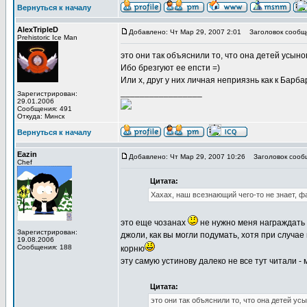
Вернуться к началу
AlexTripleD
Добавлено: Чт Мар 29, 2007 2:01
Заголовок сообщ
Prehistoric Ice Man
это они так объяснили то, что она детей усыно
Ибо брезгуют ее епсти =)
Или х, друг у них личная неприязнь как к Барба
_________________
Зарегистрирован:
29.01.2006
Сообщения: 491
Откуда: Минск
Вернуться к началу
Eazin
Добавлено: Чт Мар 29, 2007 10:26
Заголовок сооб
Chef
Цитата:
Хахах, наш всезнающий чего-то не знает, ф
это еще чозанах
не нужно меня награждать 
Зарегистрирован:
джоли, как вы могли подумать, хотя при случае
19.08.2006
Сообщения: 188
корню
эту самую устинову далеко не все тут читали - м
Цитата:
это они так объяснили то, что она детей ус