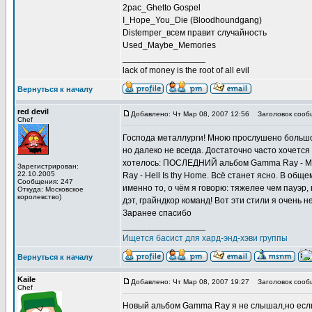
2pac_Ghetto Gospel
I_Hope_You_Die (Bloodhoundgang)
Distemper_всем правит случайность
Used_Maybe_Memories
_________________
lack of money is the root of all evil
Вернуться к началу
red devil
Добавлено: Чт Мар 08, 2007 12:56
Заголовок сооб
Chef
Господа металлурги! Мною прослушено большое 
но далеко не всегда. Достаточно часто хочется
хотелось: ПОСЛЕДНИЙ альбом Gamma Ray - Maje
Зарегистрирован:
22.10.2005
Ray - Hell Is thy Home. Всё станет ясно. В об
Сообщения: 247
именно то, о чём я говорю: тяжелее чем пауэр, 
Откуда: Московское
королевство)
дэт, грайндкор команд! Вот эти стили я очень н
Заранее спасибо
_________________
Ищется басист для хард-энд-хэви группы
Вернуться к началу
Kaile
Добавлено: Чт Мар 08, 2007 19:27
Заголовок сооб
Chef
Новый альбом Gamma Ray я не слышал,но если