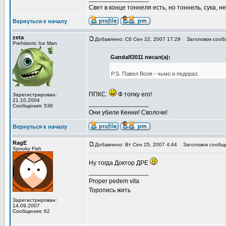
Свет в конце тоннеля есть, но тоннель, сука, н
Вернуться к началу
zeta
Добавлено: Сб Сен 22, 2007 17:29
Заголовок сооб
Prehistoric Ice Man
Gandalf2011 писал(а):
P.S. Павел Воля - чьмо и педораз.
ППКС.
Ф топку его!
Зарегистрирован:
21.10.2004
_________________
Сообщения: 536
Они убили Кенни! Сволочи!
Вернуться к началу
RagE
Добавлено: Вт Сен 25, 2007 4:44
Заголовок сообщ
Spooky Fish
Ну тогда Доктор ДРЕ
_________________
Proper pedem vita
Торопись жить
Зарегистрирован:
14.09.2007
Сообщения: 62