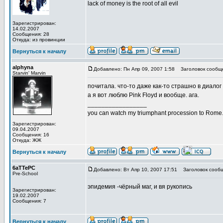
lack of money is the root of all evil
Зарегистрирован:
14.02.2007
Сообщения: 28
Откуда: из провинции
Вернуться к началу
alphyna
Добавлено: Пн Апр 09, 2007 1:58
Заголовок сообщ
Starvin' Marvin
почитала. что-то даже как-то страшно в диалог 
а я вот люблю Pink Floyd и вообще. ага.
_________________
you can watch my triumphant procession to Rome
Зарегистрирован:
09.04.2007
Сообщения: 16
Откуда: ЖЖ
Вернуться к началу
6aTTePC
Добавлено: Вт Апр 10, 2007 17:51
Заголовок сообщ
Pre-School
эпидемия -чёрный маг, и вя рукопись
Зарегистрирован:
19.02.2007
Сообщения: 7
Вернуться к началу