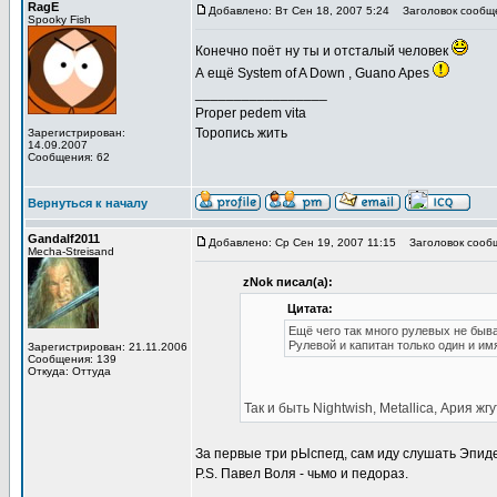
RagE
Добавлено: Вт Сен 18, 2007 5:24
Заголовок сообщ
Spooky Fish
Конечно поёт ну ты и отсталый человек
А ещё System of A Down , Guano Apes
_________________
Proper pedem vita
Торопись жить
Зарегистрирован:
14.09.2007
Сообщения: 62
Вернуться к началу
Gandalf2011
Добавлено: Ср Сен 19, 2007 11:15
Заголовок сооб
Mecha-Streisand
zNok писал(а):
Цитата:
Ещё чего так много рулевых не быв
Рулевой и капитан только один и им
Зарегистрирован: 21.11.2006
Сообщения: 139
Откуда: Оттуда
Так и быть Nightwish, Metallica, Ария жг
За первые три рЫспегд, сам иду слушать Эпид
P.S. Павел Воля - чьмо и педораз.
_________________