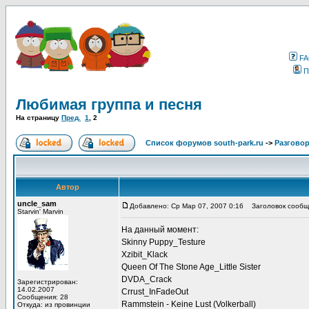
F
П
Любимая группа и песня
На страницу
Пред.
1
,
2
Список форумов south-park.ru
->
Pазгово
Автор
uncle_sam
Добавлено: Ср Мар 07, 2007 0:16
Заголовок сообщ
Starvin' Marvin
На данный момент:
Skinny Puppy_Testure
Xzibit_Klack
Queen Of The Stone Age_Little Sister
DVDA_Crack
Зарегистрирован:
14.02.2007
Crrust_InFadeOut
Сообщения: 28
Rammstein - Keine Lust (Volkerball)
Откуда: из провинции