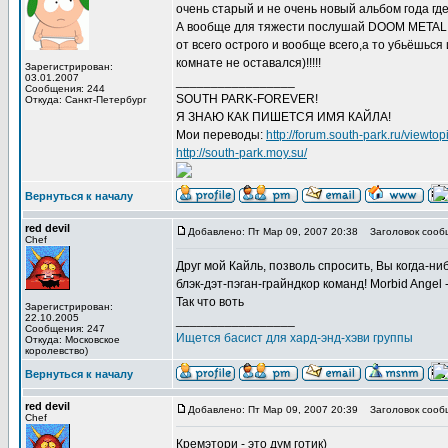
очень старый и не очень новый альбом года где-н
А вообще для тяжести послушай DOOM METAL
от всего острого и вообще всего,а то убьёшься
комнате не оставался)!!!!!
Зарегистрирован:
03.01.2007
_________________
Сообщения: 244
SOUTH PARK-FOREVER!
Откуда: Санкт-Петербург
Я ЗНАЮ КАК ПИШЕТСЯ ИМЯ КАЙЛА!
Мои переводы:
http://forum.south-park.ru/viewto
http://south-park.moy.su/
Вернуться к началу
red devil
Добавлено: Пт Мар 09, 2007 20:38
Заголовок сооб
Chef
Друг мой Кайль, позволь спросить, Вы когда-н
блэк-дэт-пэган-грайндкор команд! Morbid Angel 
Так что воть
Зарегистрирован:
22.10.2005
_________________
Сообщения: 247
Ищется басист для хард-энд-хэви группы
Откуда: Московское
королевство)
Вернуться к началу
red devil
Добавлено: Пт Мар 09, 2007 20:39
Заголовок сооб
Chef
Кремэтори - это дум готик)