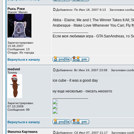
Рысь Рэки
Добавлено: Пн Июн 18, 2007 9:13
Заголовок сообщ
Starvin' Marvin
Abba - Elaine; Me and I; The Winner Takes It All; 
Arabesque - Make Love Whenever You Can; Fly fly 
_________________
Если моя любимая игра - GTA SanAndreas, то S
Зарегистрирован:
15.06.2007
Сообщения: 13
Откуда: Из города
Вернуться к началу
medved
Добавлено: Вс Июн 24, 2007 23:08
Заголовок сооб
Tommy
ice cube - it was a good day
ну еще несколько - писать неохото
_________________
Зарегистрирован:
07.10.2006
Сообщения: 99
Вернуться к началу
Фанатка Картмана
Добавлено: Сб Июл 07, 2007 21:17
Заголовок сооб