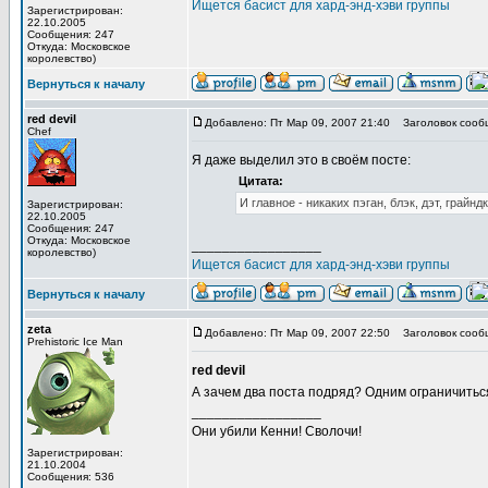
Ищется басист для хард-энд-хэви группы
Зарегистрирован:
22.10.2005
Сообщения: 247
Откуда: Московское
королевство)
Вернуться к началу
red devil
Добавлено: Пт Мар 09, 2007 21:40
Заголовок сооб
Chef
Я даже выделил это в своём посте:
Цитата:
И главное - никаких пэган, блэк, дэт, грайн
Зарегистрирован:
22.10.2005
Сообщения: 247
Откуда: Московское
_________________
королевство)
Ищется басист для хард-энд-хэви группы
Вернуться к началу
zeta
Добавлено: Пт Мар 09, 2007 22:50
Заголовок сооб
Prehistoric Ice Man
red devil
А зачем два поста подряд? Одним ограничитьс
_________________
Они убили Кенни! Сволочи!
Зарегистрирован:
21.10.2004
Сообщения: 536