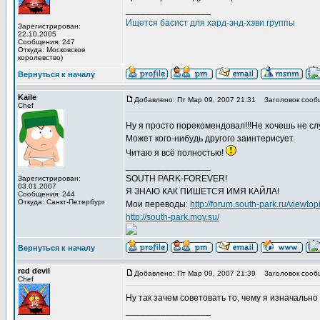
_________________
Ищется басист для хард-энд-хэви группы
Зарегистрирован:
22.10.2005
Сообщения: 247
Откуда: Московское
королевство)
Вернуться к началу
Kaile
Добавлено: Пт Мар 09, 2007 21:31
Заголовок сооб
Chef
Ну я просто порекомендовал!!!Не хочешь не сл
Может кого-нибудь другого заинтерисует.
Читаю я всё полностью!
_________________
SOUTH PARK-FOREVER!
Зарегистрирован:
03.01.2007
Я ЗНАЮ КАК ПИШЕТСЯ ИМЯ КАЙЛА!
Сообщения: 244
Откуда: Санкт-Петербург
Мои переводы:
http://forum.south-park.ru/viewto
http://south-park.moy.su/
Вернуться к началу
red devil
Добавлено: Пт Мар 09, 2007 21:39
Заголовок сооб
Chef
Ну так зачем советовать то, чему я изначально 
_________________