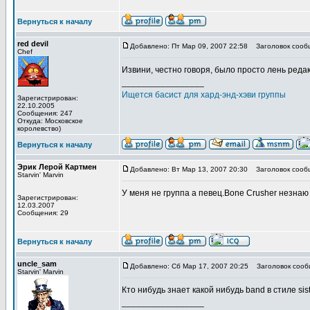
Вернуться к началу
red devil
Добавлено: Пт Мар 09, 2007 22:58
Заголовок сооб
Chef
Извини, честно говоря, было просто лень реда
_________________
Ищется басист для хард-энд-хэви группы
Зарегистрирован:
22.10.2005
Сообщения: 247
Откуда: Московское
королевство)
Вернуться к началу
Эрик Лерой Картмен
Добавлено: Вт Мар 13, 2007 20:30
Заголовок сооб
Starvin' Marvin
У меня не группа а певец.Bone Crusher незнаю
Зарегистрирован:
12.03.2007
Сообщения: 29
Вернуться к началу
uncle_sam
Добавлено: Сб Мар 17, 2007 20:25
Заголовок сооб
Starvin' Marvin
Кто нибудь знает какой нибудь band в стиле si
_________________