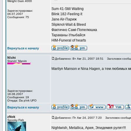
Weight Gain 4000
Sum 41-Still Waiting
Зарегистрирован:
Blink 182-Feeling it
06.07.2007
Сообщения: 75
Jane Air-Париж
Slipknot-Wait & Bleed
Фактично Самі-Попелюшка
Тараканы-Улыбайся
HIM-Funeral of hearts
Вернуться к началу
N!cht
Добавлено: Вт Авг 21, 2007 18:51
Заголовок сообщ
Starvin' Marvin
Marilyn Manson и Nina Hagen, а тем любимых м
Зарегистрирован:
18.08.2007
Сообщения: 19
Откуда: Da p!nk UFO
Вернуться к началу
zNok
Добавлено: Пт Авг 24, 2007 7:20
Заголовок сообще
Spooky Fish
Nightwish, Metallica, Ария, Эпидемия рулят!!!