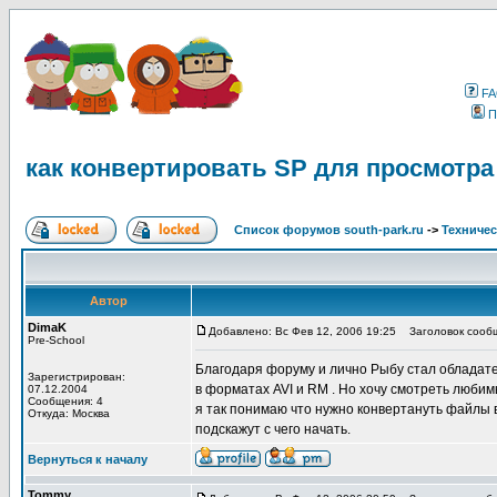
F
П
как конвертировать SP для просмотра
Список форумов south-park.ru
->
Техничес
Автор
DimaK
Добавлено: Вс Фев 12, 2006 19:25
Заголовок сообще
Pre-School
Благодаря форуму и лично Рыбу стал обладат
Зарегистрирован:
в форматах AVI и RM . Но хочу смотреть любим
07.12.2004
Сообщения: 4
я так понимаю что нужно конвертануть файлы
Откуда: Москва
подскажут с чего начать.
Вернуться к началу
Tommy