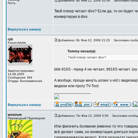
Добавлено: Вс Фев 12, 2006 20:59
Заголовок сооб
Гость
Твой плеер читает divx? Если да, то он будет чи
конвертирую в divx.
Вернуться к началу
ryb
Добавлено: Вс Фев 12, 2006 21:23
Заголовок сооб
Forum Admin
Tommy писал(а):
Твой плеер читает divx?
bbk-916S - mpeg-4 не читает, 9916S читает. (ну
Зарегистрирован:
14.08.2005
Сообщения: 394
А вообще, проще кинуть шланг s-vid с видеокар
Откуда: Белокаменная
видюхи или прогу TV-Tool.
_________________
Вернуться к началу
westrum
Добавлено: Пн Фев 13, 2006 0:50
Заголовок сообщ
Переводный Переводчик
Или фигачить болванки (именно то что товари
всё делает сама, но конвертация длиться порой
суперпережатое видео). Хотя результат оказа